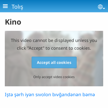
Skip to main content
Tolış
Se
Kino
This video cannot be displayed unless you
click "Accept" to consent to cookies.
Accept all cookies
Only accept video cookies
Iştə şərh iyən sıvolon bıvğandənən bəmə